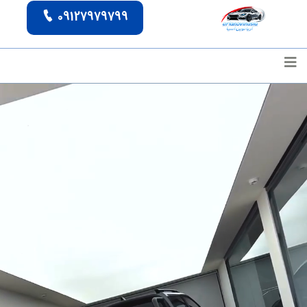
09127979799